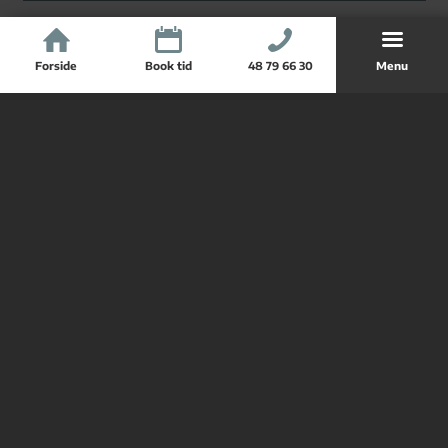
Anmeldelser
Forside
Book tid
48 79 66 30
Menu
Kunde i 40 år
Michael har været min optikker i over 40 år og jeg har
altid været tilfreds med mine briller.
Lone Merete Malm
Klar anbefaling
Hvis du ønsker den bedste service og kvalitet, er Bruuns
Optik det helt rigtige sted at gå hen. Kan klart