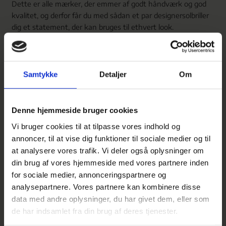
Dette er alle mærker, der emmer af godt håndværk og god
kvalitet, og derfor får du med sådan et par designersolbriller
dig et statement, der kan bruges til ethvert look.
Designersolbriller som uv-
beskyttelse
Samtykke
Detaljer
Om
Solbriller er dog også nyttige, idet de skærmer mod solens
Denne hjemmeside bruger cookies
uv-stråling, derfor hjælper vi dig med at passe på dine øjne
hos Bruuns Optik i Helsinge.
Vi bruger cookies til at tilpasse vores indhold og
annoncer, til at vise dig funktioner til sociale medier og til
at analysere vores trafik. Vi deler også oplysninger om
din brug af vores hjemmeside med vores partnere inden
for sociale medier, annonceringspartnere og
analysepartnere. Vores partnere kan kombinere disse
data med andre oplysninger, du har givet dem, eller som
de har indsamlet fra din brug af deres tjenester.