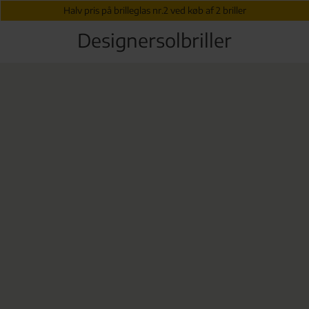
Halv pris på brilleglas nr.2 ved køb af 2 briller
Designersolbriller